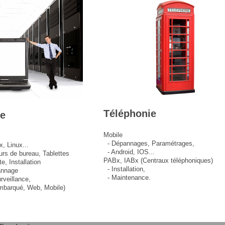
Téléphonie
ue
Mobile
- Dépannages, Paramétrages,
x,
Linux...
- Android, IOS...
urs de bureau,
Tablettes
PABx, IABx (Centraux téléphoniques)
e, Installation
- Installation,
nnage
- Maintenance.
rveillance,
barqué, Web, Mobile)