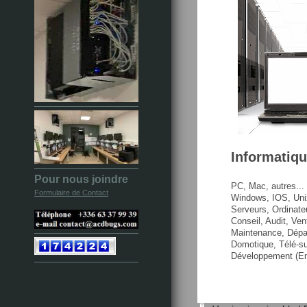
Informatiq
Pour nous joindre
PC, Mac, autres...
Formulaire de Contact
Windows, IOS,
Uni
Serveurs, Ordinate
Conseil, Audit,
Vent
Maintenance,
Dépa
Domotique, Télé-su
Développement (Em